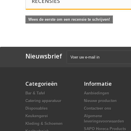
RECENSIES
Wees de eerste om een recensie te schrijven!
Nieuwsbrief
Categorieën
Informatie
Bar & Tafel
Aanbiedingen
Catering apparatuur
Nieuwe producten
Disposables
Contacteer ons
Keukengerei
Algemene
leveringsvoorwaarden
Kleding & Schoenen
SAPO Horeca Products