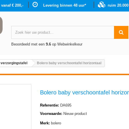
g vanaf € 200,-
Levering binnen 48 uur*
ruim 20.00
Beoordeeld met een
9.6
op Webwinkelkeur
verzorgingstafel
Bolero baby verschoontafel horizontaal
Bolero baby verschoontafel horizon
Referentie:
DA695
Voorwaarde:
Nieuw product
Merk:
bolero