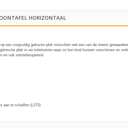
HOONTAFEL HORIZONTAAL
 een zorgvuldig gekozen plek misschien wel een van de meest gewaardeerde 
hygiënische plek in uw toiletruimte waar ze hun kind kunnen verschonen en ver
m en ook ruimtebesparend.
 aan te schaffen (L373)