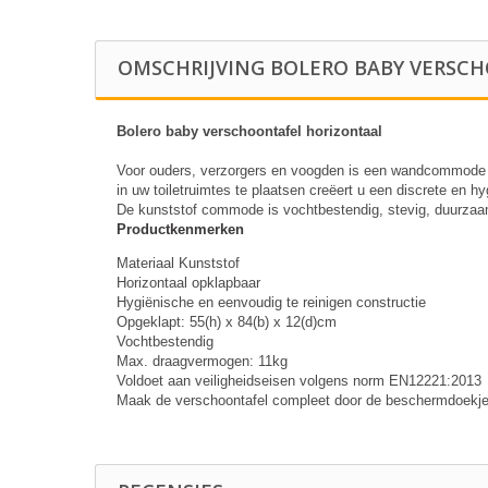
OMSCHRIJVING BOLERO BABY VERSC
Bolero baby verschoontafel horizontaal
Voor ouders, verzorgers en voogden is een wandcommode op
in uw toiletruimtes te plaatsen creëert u een discrete en 
De kunststof commode is vochtbestendig, stevig, duurzaa
Productkenmerken
Materiaal Kunststof
Horizontaal opklapbaar
Hygiënische en eenvoudig te reinigen constructie
Opgeklapt: 55(h) x 84(b) x 12(d)cm
Vochtbestendig
Max. draagvermogen: 11kg
Voldoet aan veiligheidseisen volgens norm EN12221:2013
Maak de verschoontafel compleet door de beschermdoekjes