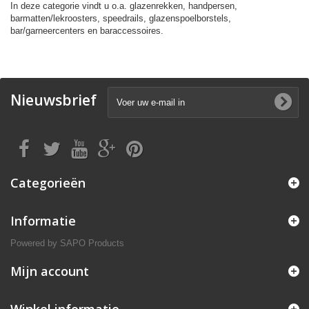
In deze categorie vindt u o.a. glazenrekken, handpersen,
barmatten/lekroosters, speedrails, glazenspoelborstels,
bar/garneercenters en baraccessoires.
Nieuwsbrief
Categorieën
Informatie
Powered by
SAPO Products
Mijn account