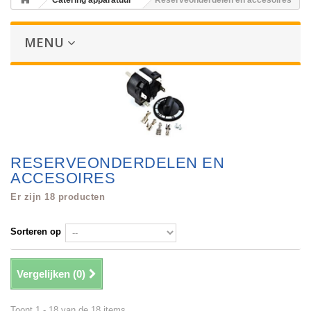
Catering apparatuur
Reserveonderdelen en accesoires
MENU
RESERVEONDERDELEN EN
ACCESOIRES
Er zijn 18 producten
Sorteren op
Vergelijken (
0
)
Toont 1 - 18 van de 18 items