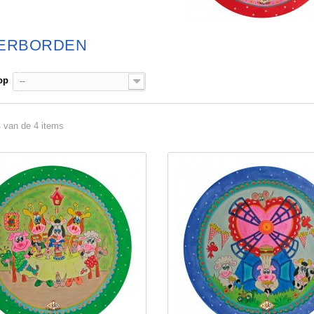
DERBORDEN
op
--
4 van de 4 items