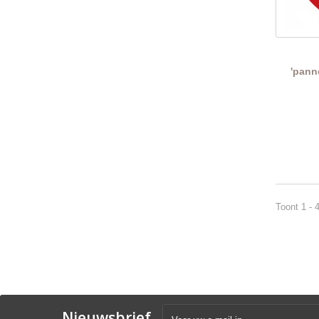
'pann
Toont 1 - 
Nieuwsbrief