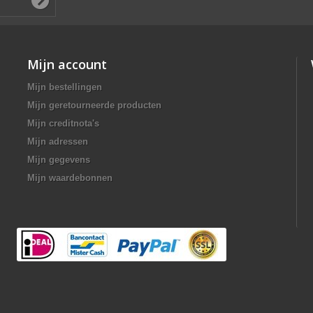
Mijn account
Mijn bestellingen
Mijn geretourneerde producten
Mijn creditnota's
Mijn adressen
Mijn gegevens
Mijn waardebonnen