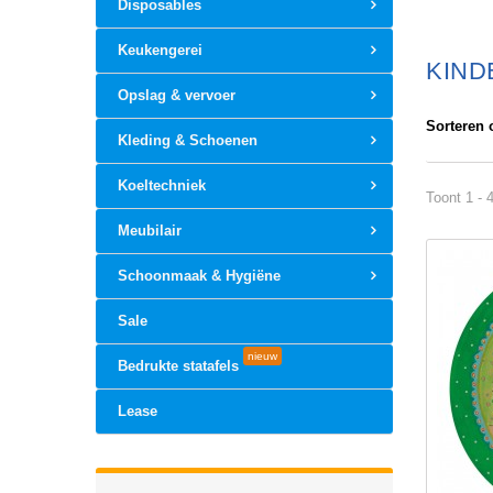
Disposables
Keukengerei
KIN
Opslag & vervoer
Sorteren 
Kleding & Schoenen
Koeltechniek
Toont 1 - 
Meubilair
Schoonmaak & Hygiëne
Sale
nieuw
Bedrukte statafels
Lease