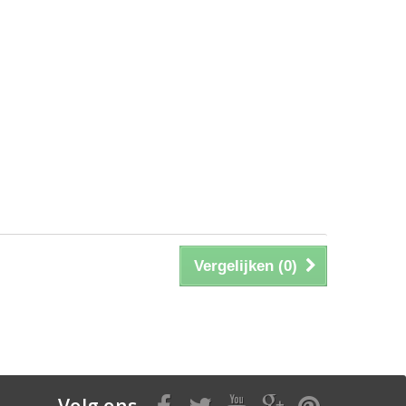
Vergelijken (
0
)
Volg ons