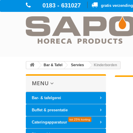
0183 - 631027
gratis verzendin
Bar & Tafel
Servies
Kinderborden
MENU
Bar- & tafelgerei
Buffet & presentatie
tot 25% korting
Cateringapparatuur