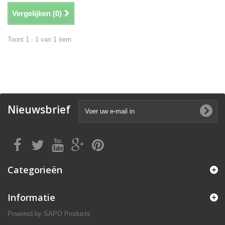
Vergelijken (
0
)
Toont 1 - 1 van 1 item
Nieuwsbrief
Categorieën
Informatie
Powered by
SAPO Products