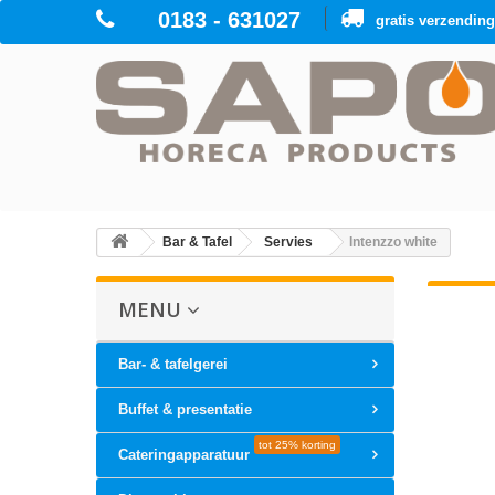
0183 - 631027
gratis verzendin
Bar & Tafel
Servies
Intenzzo white
MENU
Bar- & tafelgerei
Buffet & presentatie
tot 25% korting
Cateringapparatuur