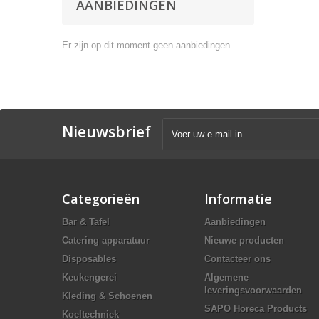
AANBIEDINGEN
Er zijn op dit moment geen aanbiedingen.
Nieuwsbrief
Categorieën
Informatie
Bar & Tafel
Aanbiedingen
Catering apparatuur
Nieuwe producten
Disposables
Contacteer ons
Keukengerei
Algemene
leveringsvoorwaarden
Kleding & Schoenen
SAPO Horeca Products
Koeltechniek