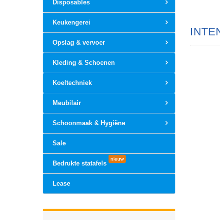
Disposables
Keukengerei
INTE
Opslag & vervoer
Kleding & Schoenen
Koeltechniek
Meubilair
Schoonmaak & Hygiëne
Sale
nieuw
Bedrukte statafels
Lease