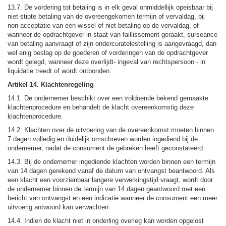
13.7. De vordering tot betaling is in elk geval onmiddellijk opeisbaar bij
niet-stipte betaling van de overeengekomen termijn of vervaldag, bij
non-acceptatie van een wissel of niet-betaling op de vervaldag, of
wanneer de opdrachtgever in staat van faillissement geraakt, surseance
van betaling aanvraagt of zijn ondercuratelestelling is aangevraagd, dan
wel enig beslag op de goederen of vorderingen van de opdrachtgever
wordt gelegd, wanneer deze overlijdt- ingeval van rechtspersoon - in
liquidatie treedt of wordt ontbonden.
Artikel 14. Klachtenregeling
14.1. De ondernemer beschikt over een voldoende bekend gemaakte
klachtenprocedure en behandelt de klacht overeenkomstig deze
klachtenprocedure.
14.2. Klachten over de uitvoering van de overeenkomst moeten binnen
7 dagen volledig en duidelijk omschreven worden ingediend bij de
ondernemer, nadat de consument de gebreken heeft geconstateerd.
14.3. Bij de ondernemer ingediende klachten worden binnen een termijn
van 14 dagen gerekend vanaf de datum van ontvangst beantwoord. Als
een klacht een voorzienbaar langere verwerkingstijd vraagt, wordt door
de ondernemer binnen de termijn van 14 dagen geantwoord met een
bericht van ontvangst en een indicatie wanneer de consument een meer
uitvoerig antwoord kan verwachten.
14.4. Indien de klacht niet in onderling overleg kan worden opgelost