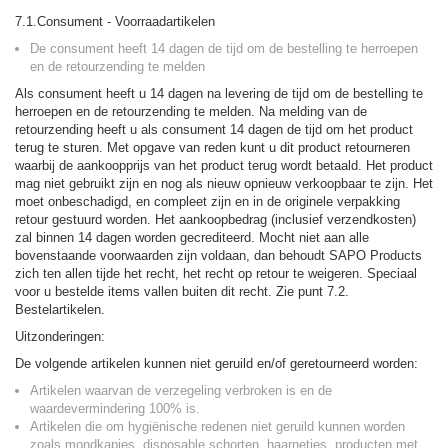
7.1.Consument - Voorraadartikelen
De consument heeft 14 dagen de tijd om de bestelling te herroepen
en de retourzending te melden
Als consument heeft u 14 dagen na levering de tijd om de bestelling te
herroepen en de retourzending te melden. Na melding van de
retourzending heeft u als consument 14 dagen de tijd om het product
terug te sturen. Met opgave van reden kunt u dit product retourneren
waarbij de aankoopprijs van het product terug wordt betaald. Het product
mag niet gebruikt zijn en nog als nieuw opnieuw verkoopbaar te zijn. Het
moet onbeschadigd, en compleet zijn en in de originele verpakking
retour gestuurd worden. Het aankoopbedrag (inclusief verzendkosten)
zal binnen 14 dagen worden gecrediteerd. Mocht niet aan alle
bovenstaande voorwaarden zijn voldaan, dan behoudt SAPO Products
zich ten allen tijde het recht, het recht op retour te weigeren. Speciaal
voor u bestelde items vallen buiten dit recht. Zie punt 7.2.
Bestelartikelen.
Uitzonderingen:
De volgende artikelen kunnen niet geruild en/of geretourneerd worden:
Artikelen waarvan de verzegeling verbroken is en de
waardevermindering 100% is.
Artikelen die om hygiënische redenen niet geruild kunnen worden
zoals mondkapjes, disposable schorten, haarnetjes, producten met