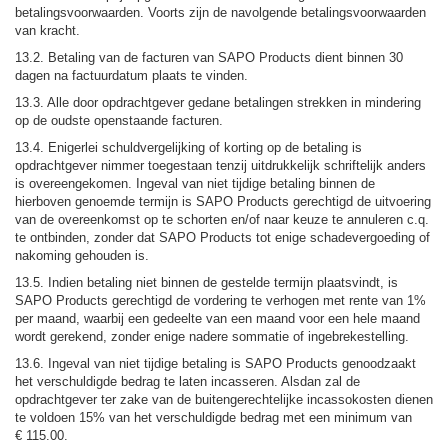
betalingsvoorwaarden. Voorts zijn de navolgende betalingsvoorwaarden
van kracht.
13.2. Betaling van de facturen van SAPO Products dient binnen 30
dagen na factuurdatum plaats te vinden.
13.3. Alle door opdrachtgever gedane betalingen strekken in mindering
op de oudste openstaande facturen.
13.4. Enigerlei schuldvergelijking of korting op de betaling is
opdrachtgever nimmer toegestaan tenzij uitdrukkelijk schriftelijk anders
is overeengekomen. Ingeval van niet tijdige betaling binnen de
hierboven genoemde termijn is SAPO Products gerechtigd de uitvoering
van de overeenkomst op te schorten en/of naar keuze te annuleren c.q.
te ontbinden, zonder dat SAPO Products tot enige schadevergoeding of
nakoming gehouden is.
13.5. Indien betaling niet binnen de gestelde termijn plaatsvindt, is
SAPO Products gerechtigd de vordering te verhogen met rente van 1%
per maand, waarbij een gedeelte van een maand voor een hele maand
wordt gerekend, zonder enige nadere sommatie of ingebrekestelling.
13.6. Ingeval van niet tijdige betaling is SAPO Products genoodzaakt
het verschuldigde bedrag te laten incasseren. Alsdan zal de
opdrachtgever ter zake van de buitengerechtelijke incassokosten dienen
te voldoen 15% van het verschuldigde bedrag met een minimum van
€ 115.00.