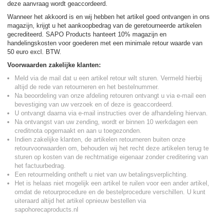
deze aanvraag wordt geaccordeerd.
Wanneer het akkoord is en wij hebben het artikel goed ontvangen in ons
magazijn, krijgt u het aankoopbedrag van de geretourneerde artikelen
gecrediteerd. SAPO Products hanteert 10% magazijn en
handelingskosten voor goederen met een minimale retour waarde van
50 euro excl. BTW.
Voorwaarden zakelijke klanten:
Meld via de mail dat u een artikel retour wilt sturen. Vermeld hierbij
altijd de rede van retourneren en het bestelnummer.
Na beoordeling van onze afdeling retouren ontvangt u via e-mail een
bevestiging van uw verzoek en of deze is geaccordeerd.
U ontvangt daarna via e-mail instructies over de afhandeling hiervan.
Na ontvangst van uw zending, wordt er binnen 10 werkdagen een
creditnota opgemaakt en aan u toegezonden.
Indien zakelijke klanten, de artikelen retourneren buiten onze
retourvoorwaarden om, behouden wij het recht deze artikelen terug te
sturen op kosten van de rechtmatige eigenaar zonder creditering van
het factuurbedrag.
Een retourmelding ontheft u niet van uw betalingsverplichting.
Het is helaas niet mogelijk een artikel te ruilen voor een ander artikel,
omdat de retourprocedure en de bestelprocedure verschillen. U kunt
uiteraard altijd het artikel opnieuw bestellen via
sapohorecaproducts.nl