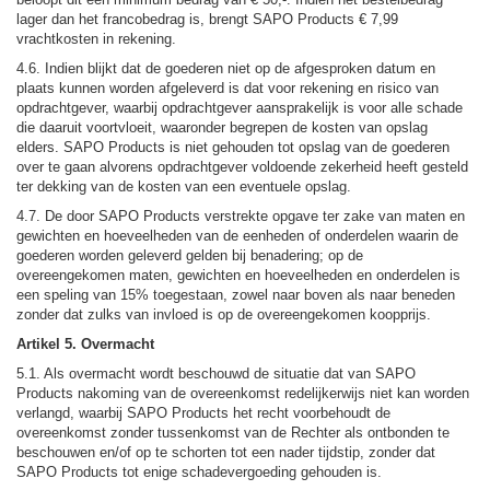
lager dan het francobedrag is, brengt SAPO Products € 7,99
vrachtkosten in rekening.
4.6. Indien blijkt dat de goederen niet op de afgesproken datum en
plaats kunnen worden afgeleverd is dat voor rekening en risico van
opdrachtgever, waarbij opdrachtgever aansprakelijk is voor alle schade
die daaruit voortvloeit, waaronder begrepen de kosten van opslag
elders. SAPO Products is niet gehouden tot opslag van de goederen
over te gaan alvorens opdrachtgever voldoende zekerheid heeft gesteld
ter dekking van de kosten van een eventuele opslag.
4.7. De door SAPO Products verstrekte opgave ter zake van maten en
gewichten en hoeveelheden van de eenheden of onderdelen waarin de
goederen worden geleverd gelden bij benadering; op de
overeengekomen maten, gewichten en hoeveelheden en onderdelen is
een speling van 15% toegestaan, zowel naar boven als naar beneden
zonder dat zulks van invloed is op de overeengekomen koopprijs.
Artikel 5. Overmacht
5.1. Als overmacht wordt beschouwd de situatie dat van SAPO
Products nakoming van de overeenkomst redelijkerwijs niet kan worden
verlangd, waarbij SAPO Products het recht voorbehoudt de
overeenkomst zonder tussenkomst van de Rechter als ontbonden te
beschouwen en/of op te schorten tot een nader tijdstip, zonder dat
SAPO Products tot enige schadevergoeding gehouden is.