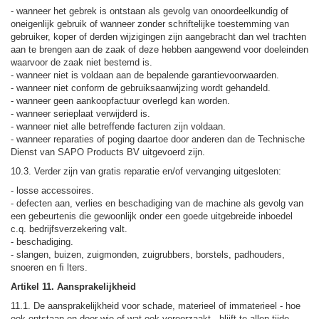
- wanneer het gebrek is ontstaan als gevolg van onoordeelkundig of
oneigenlijk gebruik of wanneer zonder schriftelijke toestemming van
gebruiker, koper of derden wijzigingen zijn aangebracht dan wel trachten
aan te brengen aan de zaak of deze hebben aangewend voor doeleinden
waarvoor de zaak niet bestemd is.
- wanneer niet is voldaan aan de bepalende garantievoorwaarden.
- wanneer niet conform de gebruiksaanwijzing wordt gehandeld.
- wanneer geen aankoopfactuur overlegd kan worden.
- wanneer serieplaat verwijderd is.
- wanneer niet alle betreffende facturen zijn voldaan.
- wanneer reparaties of poging daartoe door anderen dan de Technische
Dienst van SAPO Products BV uitgevoerd zijn.
10.3. Verder zijn van gratis reparatie en/of vervanging uitgesloten:
- losse accessoires.
- defecten aan, verlies en beschadiging van de machine als gevolg van
een gebeurtenis die gewoonlijk onder een goede uitgebreide inboedel
c.q. bedrijfsverzekering valt.
- beschadiging.
- slangen, buizen, zuigmonden, zuigrubbers, borstels, padhouders,
snoeren en ﬁ lters.
Artikel 11. Aansprakelijkheid
11.1. De aansprakelijkheid voor schade, materieel of immaterieel - hoe
ook ontstaan en door wie of wat ook veroorzaakt - blijft te allen tijde