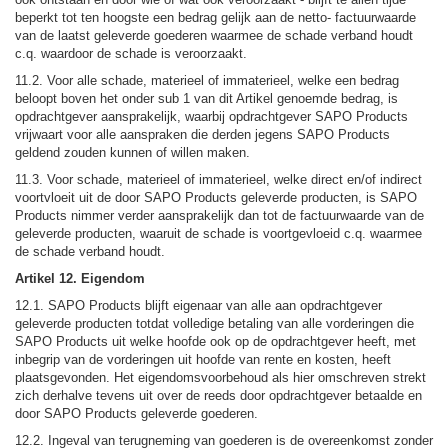
beperkt tot ten hoogste een bedrag gelijk aan de netto- factuurwaarde
van de laatst geleverde goederen waarmee de schade verband houdt
c.q. waardoor de schade is veroorzaakt.
11.2. Voor alle schade, materieel of immaterieel, welke een bedrag
beloopt boven het onder sub 1 van dit Artikel genoemde bedrag, is
opdrachtgever aansprakelijk, waarbij opdrachtgever SAPO Products
vrijwaart voor alle aanspraken die derden jegens SAPO Products
geldend zouden kunnen of willen maken.
11.3. Voor schade, materieel of immaterieel, welke direct en/of indirect
voortvloeit uit de door SAPO Products geleverde producten, is SAPO
Products nimmer verder aansprakelijk dan tot de factuurwaarde van de
geleverde producten, waaruit de schade is voortgevloeid c.q. waarmee
de schade verband houdt.
Artikel 12. Eigendom
12.1. SAPO Products blijft eigenaar van alle aan opdrachtgever
geleverde producten totdat volledige betaling van alle vorderingen die
SAPO Products uit welke hoofde ook op de opdrachtgever heeft, met
inbegrip van de vorderingen uit hoofde van rente en kosten, heeft
plaatsgevonden. Het eigendomsvoorbehoud als hier omschreven strekt
zich derhalve tevens uit over de reeds door opdrachtgever betaalde en
door SAPO Products geleverde goederen.
12.2. Ingeval van terugneming van goederen is de overeenkomst zonder