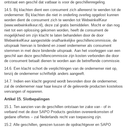
ontstaat een geschil dat vatbaar is voor de geschillenregeling.
14.5. Bij klachten dient een consument zich allereerst te wenden tot de
ondernemer. Bij k
lachten die niet in onderling overleg opgelost kunnen
worden dient de consument zich te wenden tot WebwinkelKeur
(
www.webwinkelkeur.nl
), deze zal gratis bemiddelen. Mocht er dan nog
niet tot een oplossing gekomen worden, heeft de consument de
mogelijkheid om zijn klacht te laten behandelen
door de door
WebwinkelKeur aangestelde onafhankelijke geschillencommissie
, de
uitspraak hiervan is bindend en zowel ondernemer als consument
stemmen in met deze bindende uitspraak.
Aan het voorleggen van een
geschil aan deze geschillencommissie zijn kosten verbonden die door
de consument betaalt dienen te worden aan de betreffende commissie.
14.6. Een klacht schort de verplichtingen van de ondernemer niet op,
tenzij de ondernemer schriftelijk anders aangeeft.
14.7. Indien een klacht gegrond wordt bevonden door de ondernemer,
zal de ondernemer naar haar keuze of de geleverde producten kosteloos
vervangen of repareren.
Artikel 15. Slotbepalingen
15.1. Ten aanzien van de geschillen ontstaan ter zake van - of in
verband met de door SAPO Products gesloten overeenkomsten of
gedane offertes – zal Nederlands recht van toepassing zijn.
15.2. Alle geschillen, gerezen tussen de opdrachtgever en SAPO