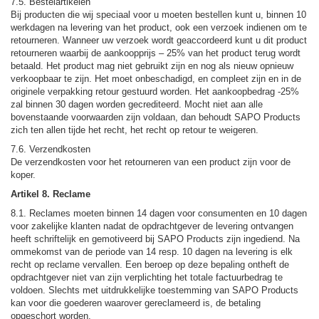
7.5. Bestelartikelen
Bij producten die wij speciaal voor u moeten bestellen kunt u, binnen 10
werkdagen na levering van het product, ook een verzoek indienen om te
retourneren. Wanneer uw verzoek wordt geaccordeerd kunt u dit product
retourneren waarbij de aankoopprijs – 25% van het product terug wordt
betaald. Het product mag niet gebruikt zijn en nog als nieuw opnieuw
verkoopbaar te zijn. Het moet onbeschadigd, en compleet zijn en in de
originele verpakking retour gestuurd worden. Het aankoopbedrag -25%
zal binnen 30 dagen worden gecrediteerd. Mocht niet aan alle
bovenstaande voorwaarden zijn voldaan, dan behoudt SAPO Products
zich ten allen tijde het recht, het recht op retour te weigeren.
7.6. Verzendkosten
De verzendkosten voor het retourneren van een product zijn voor de
koper.
Artikel 8. Reclame
8.1. Reclames moeten binnen 14 dagen voor consumenten en 10 dagen
voor zakelijke klanten nadat de opdrachtgever de levering ontvangen
heeft schriftelijk en gemotiveerd bij SAPO Products zijn ingediend. Na
ommekomst van de periode van 14 resp. 10 dagen na levering is elk
recht op reclame vervallen. Een beroep op deze bepaling ontheft de
opdrachtgever niet van zijn verplichting het totale factuurbedrag te
voldoen. Slechts met uitdrukkelijke toestemming van SAPO Products
kan voor die goederen waarover gereclameerd is, de betaling
opgeschort worden.