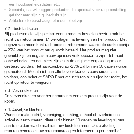
een houdbaarheidsdatum etc.
Specials, dat wil zeggen producten die speciaal voor u op bestelling
gefabriceerd zijn c.q. bedrukt zijn.
Artikelen die beschadigd of incompleet zijn.
7.2. Bestelartikelen
Bij producten die wij speciaal voor u moeten bestellen heeft u ook het
recht van retour binnen 14 werkdagen na levering van het product. Met
opgave van reden kunt u dit product retourneren waarbij de aankoopprijs
– 25% van het product terug wordt betaald. Het product mag niet
gebruikt zijn en nog als nieuw opnieuw verkoopbaar te zijn. Het moet
onbeschadigd, en compleet zijn en in de originele verpakking retour
gestuurd worden. Het aankoopbedrag -25% zal binnen 30 dagen worden
gecrediteerd. Mocht niet aan alle bovenstaande voorwaarden zijn
voldaan, dan behoudt SAPO Products zich ten allen tijde het recht, het
recht op retour te weigeren.
7.3. Verzendkosten
De verzendkosten voor het retourneren van een product zijn voor de
koper.
7.4. Zakelijke klanten
Wanneer u als bedrijf, vereniging, stichting, school of overheid een
artikel wilt retourneren, dient u dit binnen 10 dagen na levering bij ons
aan te melden via de mail icm. uw bestelnummer. Onze afdeling
retouren beoordeelt uw retouraanvraag en informeert u per e-mail of