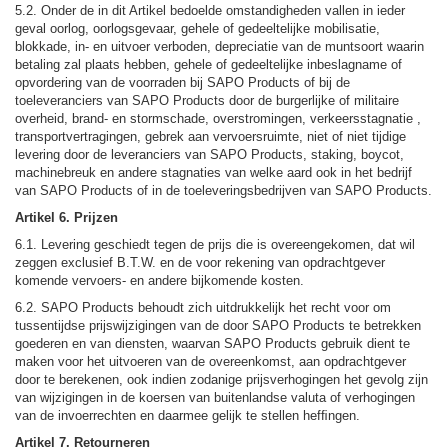
5.2. Onder de in dit Artikel bedoelde omstandigheden vallen in ieder
geval oorlog, oorlogsgevaar, gehele of gedeeltelijke mobilisatie,
blokkade, in- en uitvoer verboden, depreciatie van de muntsoort waarin
betaling zal plaats hebben, gehele of gedeeltelijke inbeslagname of
opvordering van de voorraden bij SAPO Products of bij de
toeleveranciers van SAPO Products door de burgerlijke of militaire
overheid, brand- en stormschade, overstromingen, verkeersstagnatie ,
transportvertragingen, gebrek aan vervoersruimte, niet of niet tijdige
levering door de leveranciers van SAPO Products, staking, boycot,
machinebreuk en andere stagnaties van welke aard ook in het bedrijf
van SAPO Products of in de toeleveringsbedrijven van SAPO Products.
Artikel 6. Prijzen
6.1. Levering geschiedt tegen de prijs die is overeengekomen, dat wil
zeggen exclusief B.T.W. en de voor rekening van opdrachtgever
komende vervoers- en andere bijkomende kosten.
6.2. SAPO Products behoudt zich uitdrukkelijk het recht voor om
tussentijdse prijswijzigingen van de door SAPO Products te betrekken
goederen en van diensten, waarvan SAPO Products gebruik dient te
maken voor het uitvoeren van de overeenkomst, aan opdrachtgever
door te berekenen, ook indien zodanige prijsverhogingen het gevolg zijn
van wijzigingen in de koersen van buitenlandse valuta of verhogingen
van de invoerrechten en daarmee gelijk te stellen hefﬁngen.
Artikel 7. Retourneren