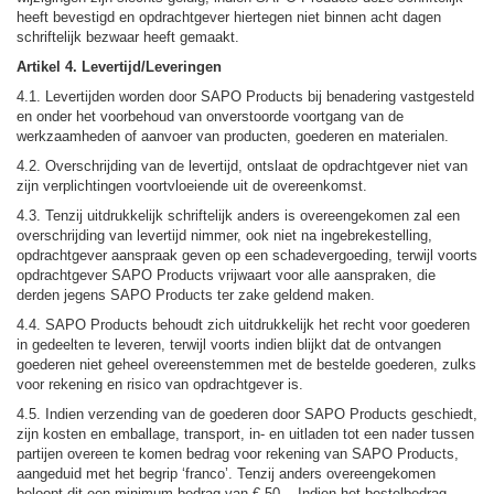
heeft bevestigd en opdrachtgever hiertegen niet binnen acht dagen
schriftelijk bezwaar heeft gemaakt.
Artikel 4. Levertijd/Leveringen
4.1. Levertijden worden door SAPO Products bij benadering vastgesteld
en onder het voorbehoud van onverstoorde voortgang van de
werkzaamheden of aanvoer van producten, goederen en materialen.
4.2. Overschrijding van de levertijd, ontslaat de opdrachtgever niet van
zijn verplichtingen voortvloeiende uit de overeenkomst.
4.3. Tenzij uitdrukkelijk schriftelijk anders is overeengekomen zal een
overschrijding van levertijd nimmer, ook niet na ingebrekestelling,
opdrachtgever aanspraak geven op een schadevergoeding, terwijl voorts
opdrachtgever SAPO Products vrijwaart voor alle aanspraken, die
derden jegens SAPO Products ter zake geldend maken.
4.4. SAPO Products behoudt zich uitdrukkelijk het recht voor goederen
in gedeelten te leveren, terwijl voorts indien blijkt dat de ontvangen
goederen niet geheel overeenstemmen met de bestelde goederen, zulks
voor rekening en risico van opdrachtgever is.
4.5. Indien verzending van de goederen door SAPO Products geschiedt,
zijn kosten en emballage, transport, in- en uitladen tot een nader tussen
partijen overeen te komen bedrag voor rekening van SAPO Products,
aangeduid met het begrip ‘franco’. Tenzij anders overeengekomen
beloopt dit een minimum bedrag van € 50,-. Indien het bestelbedrag