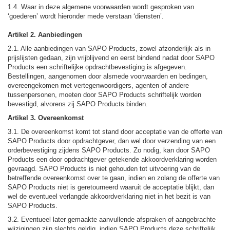
1.4. Waar in deze algemene voorwaarden wordt gesproken van
‘goederen’ wordt hieronder mede verstaan ‘diensten’.
Artikel 2. Aanbiedingen
2.1. Alle aanbiedingen van SAPO Products, zowel afzonderlijk als in
prijslijsten gedaan, zijn vrijblijvend en eerst bindend nadat door SAPO
Products een schriftelijke opdrachtbevestiging is afgegeven.
Bestellingen, aangenomen door alsmede voorwaarden en bedingen,
overeengekomen met vertegenwoordigers, agenten of andere
tussenpersonen, moeten door SAPO Products schriftelijk worden
bevestigd, alvorens zij SAPO Products binden.
Artikel 3. Overeenkomst
3.1. De overeenkomst komt tot stand door acceptatie van de offerte van
SAPO Products door opdrachtgever, dan wel door verzending van een
orderbevestiging zijdens SAPO Products. Zo nodig, kan door SAPO
Products een door opdrachtgever getekende akkoordverklaring worden
gevraagd. SAPO Products is niet gehouden tot uitvoering van de
betreffende overeenkomst over te gaan, indien en zolang de offerte van
SAPO Products niet is geretourneerd waaruit de acceptatie blijkt, dan
wel de eventueel verlangde akkoordverklaring niet in het bezit is van
SAPO Products.
3.2. Eventueel later gemaakte aanvullende afspraken of aangebrachte
wijzigingen zijn slechts geldig, indien SAPO Products deze schriftelijk