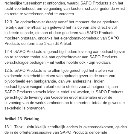
rechtelijke tussenkomst ontbonden, waarbij SAPO Products zich het
recht voorbehoudt om vergoeding van kosten, schade, gederfde winst
en rente te verrekenen en/of te vorderen.
12.3. De opdrachtgever draagt vanaf het moment dat de goederen
feitelijk aan hem/haar zijn geleverd het risico van alle direct en/of
indirecte schade, die aan of door goederen van SAPO Products
mochten ontstaan, ondanks het eigendomsvoorbehoud van SAPO
Products conform sub 1 van dit Artikel.
12.4. SAPO Products is gerechtigd iedere levering aan opdrachtgever
op te schorten totdat alle aan opdrachtgever aan SAPO Products
verschuldigde bedragen – uit welke hoofde ook - zijn voldaan.
12.5. SAPO Products is te allen tijde gerechtigd het stellen van
voldoende zekerheid te eisen van opdrachtgever in de vorm van
bijvoorbeeld een bankgarantie, dan wel anderszins. Indien
opdrachtgever weigert zekerheid te stellen voor al hetgeen hij aan
SAPO Products verschuldigd is en/of zal worden, is SAPO Products
gerechtigd de levering van Goederen en/of materialen en/of de
uitvoering van de werkzaamheden op te schorten, totdat de gewenste
zekerheid is ontvangen.
Artikel 13. Betaling
13.1. Tenzij uitdrukkelijk schriftelijk anders is overeengekomen, gelden
de in de offerte/prijsopgave van SAPO Products genoemde