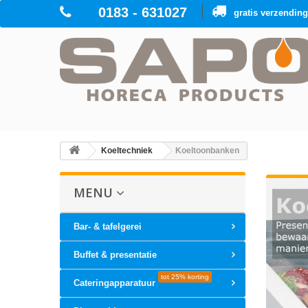
0183 - 631027
gratis verzendin
Koeltechniek
Koeltoonbanken
MENU
Bar- & tafelgerei
Buffet & presentatie
tot 25% korting
Cateringapparatuur