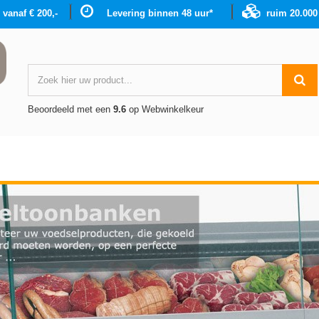
g vanaf € 200,-
Levering binnen 48 uur*
ruim 20.00
Beoordeeld met een
9.6
op Webwinkelkeur