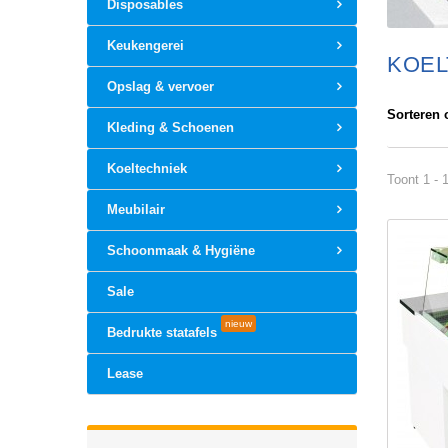
Disposables
Keukengerei
KOE
Opslag & vervoer
Sorteren 
Kleding & Schoenen
Koeltechniek
Toont 1 - 
Meubilair
Schoonmaak & Hygiëne
Sale
nieuw
Bedrukte statafels
Lease