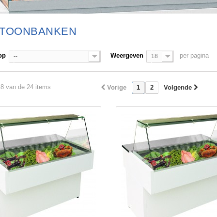
LTOONBANKEN
op
Weergeven
per pagina
--
18
18 van de 24 items
Vorige
1
2
Volgende