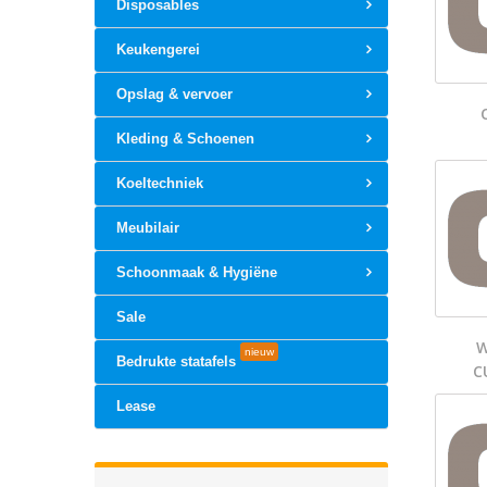
Disposables
Keukengerei
Opslag & vervoer
Kleding & Schoenen
Koeltechniek
Meubilair
Schoonmaak & Hygiëne
Sale
W
nieuw
Bedrukte statafels
C
Lease