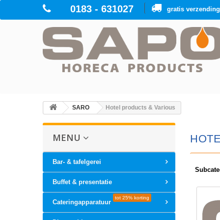
0183 - 631027
gratis verzendin
SARO
Hotel products & Various
MENU
HOTE
Bar- & tafelgerei
Subcate
Buffet & presentatie
tot 25% korting
Cateringapparatuur