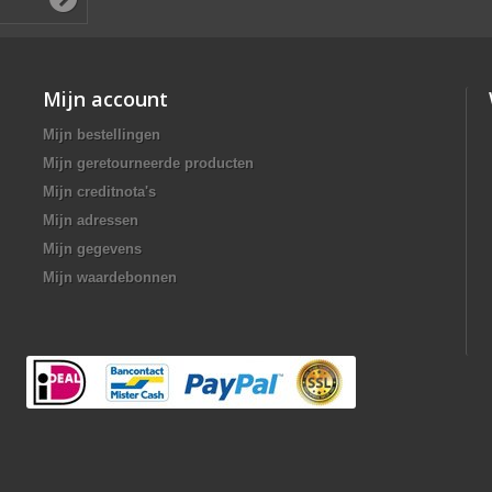
Mijn account
Mijn bestellingen
Mijn geretourneerde producten
Mijn creditnota's
Mijn adressen
Mijn gegevens
Mijn waardebonnen