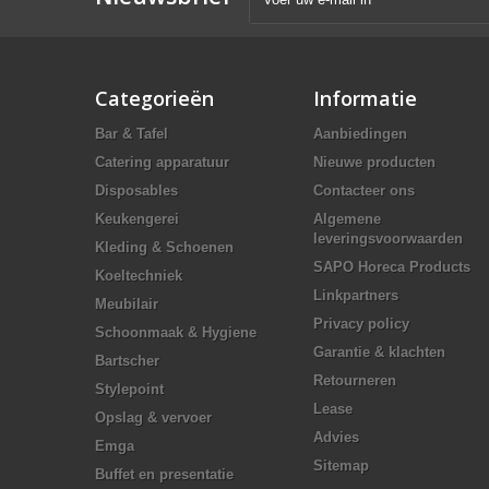
Categorieën
Informatie
Bar & Tafel
Aanbiedingen
Catering apparatuur
Nieuwe producten
Disposables
Contacteer ons
Keukengerei
Algemene
leveringsvoorwaarden
Kleding & Schoenen
SAPO Horeca Products
Koeltechniek
Linkpartners
Meubilair
Privacy policy
Schoonmaak & Hygiene
Garantie & klachten
Bartscher
Retourneren
Stylepoint
Lease
Opslag & vervoer
Advies
Emga
Sitemap
Buffet en presentatie