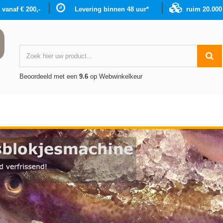
g vanaf € 200,-
Levering binnen 48 uur*
ruim 20.00
Beoordeeld met een
9.6
op Webwinkelkeur