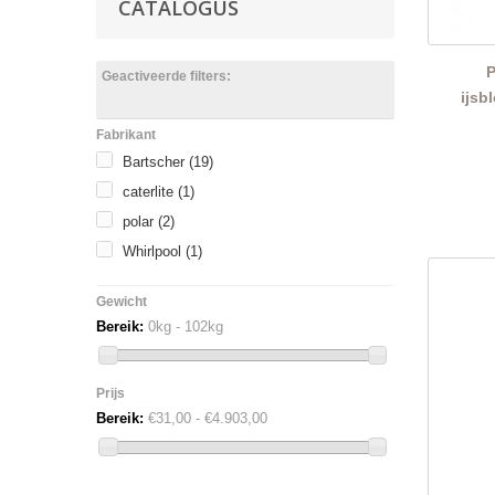
CATALOGUS
P
Geactiveerde filters:
ijsb
Fabrikant
Bartscher
(19)
caterlite
(1)
polar
(2)
Whirlpool
(1)
Gewicht
Bereik:
0kg - 102kg
Prijs
Bereik:
€31,00 - €4.903,00