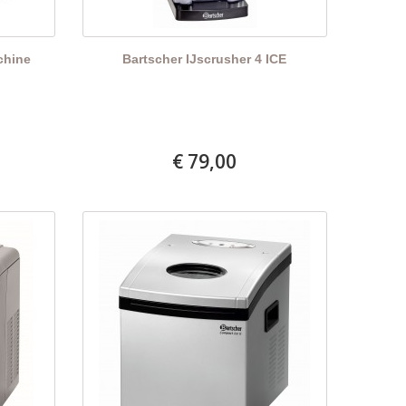
chine
Bartscher IJscrusher 4 ICE
€ 79,00