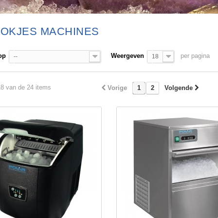
LOKJES MACHINES
op
Weergeven
per pagina
--
18
18 van de 24 items
Vorige
1
2
Volgende