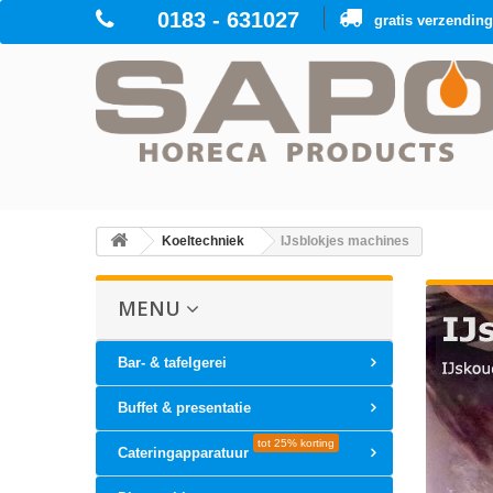
0183 - 631027
gratis verzendin
Koeltechniek
IJsblokjes machines
MENU
Bar- & tafelgerei
Buffet & presentatie
tot 25% korting
Cateringapparatuur