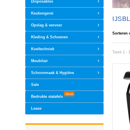
Disposables
Keukengerei
IJSB
Opslag & vervoer
Sorteren 
Kleding & Schoenen
Koeltechniek
Toont 1 - 
Meubilair
Schoonmaak & Hygiëne
Sale
nieuw
Bedrukte statafels
Lease