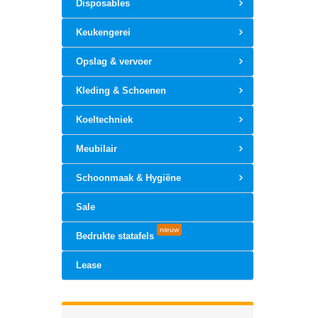
Disposables
Keukengerei
Opslag & vervoer
Kleding & Schoenen
Koeltechniek
Meubilair
Schoonmaak & Hygiëne
Sale
nieuw
Bedrukte statafels
Lease