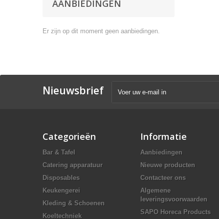
AANBIEDINGEN
Er zijn op dit moment geen aanbiedingen.
Nieuwsbrief
Categorieën
Informatie
Bar & Tafel
Aanbiedingen
Catering apparatuur
Nieuwe producten
Disposables
Contacteer ons
Keukengerei
Algemene
leveringsvoorwaarden
Kleding & Schoenen
SAPO Horeca Products
Koeltechniek