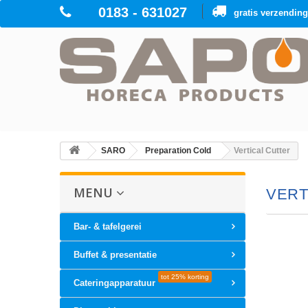
0183 - 631027
gratis verzendin
SARO
Preparation Cold
Vertical Cutter
MENU
VERT
Bar- & tafelgerei
Buffet & presentatie
tot 25% korting
Cateringapparatuur