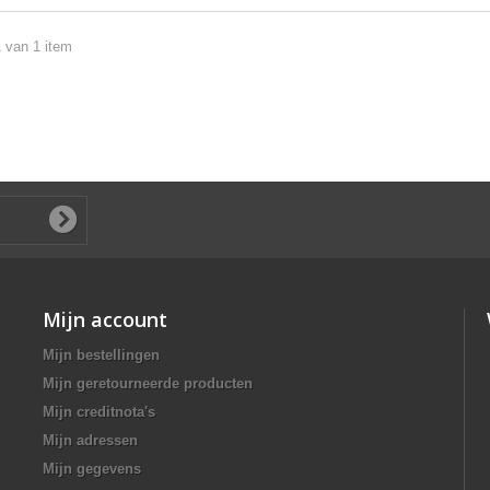
1 van 1 item
Mijn account
Mijn bestellingen
Mijn geretourneerde producten
Mijn creditnota's
Mijn adressen
Mijn gegevens