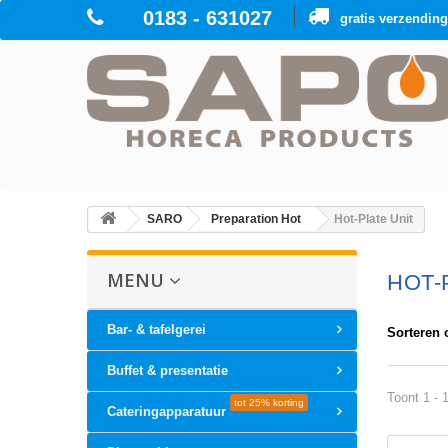
0183 - 631027
gratis verzendin
SARO
Preparation Hot
Hot-Plate Unit
MENU
HOT-
Bar- & tafelgerei
Sorteren 
Buffet & presentatie
Toont 1 - 
tot 25% korting
Cateringapparatuur