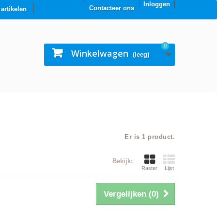
Inloggen
Contacteer ons
0 artikelen
0
Winkelwagen
(leeg)
Er is 1 product.
Bekijk:
Raster
Lijst
Vergelijken (
0
)