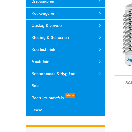
Disposables
Keukengerei
Opslag & vervoer
Kleding & Schoenen
Koeltechniek
Meubilair
Schoonmaak & Hygiëne
SA
Sale
nieuw
Bedrukte statafels
Lease