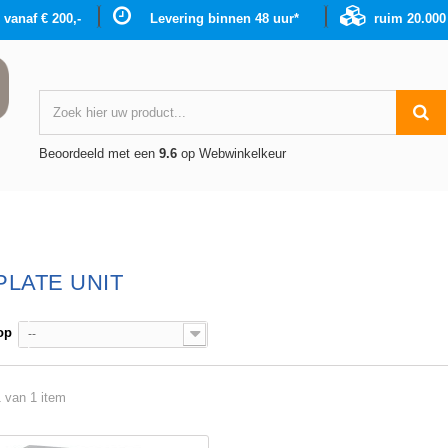
g vanaf € 200,-
Levering binnen 48 uur*
ruim 20.00
Beoordeeld met een
9.6
op Webwinkelkeur
PLATE UNIT
op
--
1 van 1 item