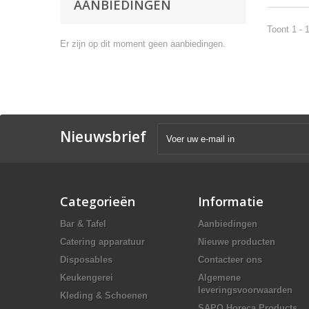
AANBIEDINGEN
Toont 1 - 
Er zijn op dit moment geen aanbiedingen.
Nieuwsbrief
Categorieën
Informatie
Bar & Tafel
Aanbiedingen
Catering apparatuur
Nieuwe producten
Disposables
Contacteer ons
Keukengerei
Algemene
leveringsvoorwaarden
Kleding & Schoenen
SAPO Horeca Products