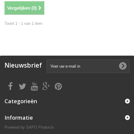
Vergelijken (
0
)
Toont 1 - 1 van 1 item
Nieuwsbrief
Categorieën
Informatie
Powered by
SAPO Products