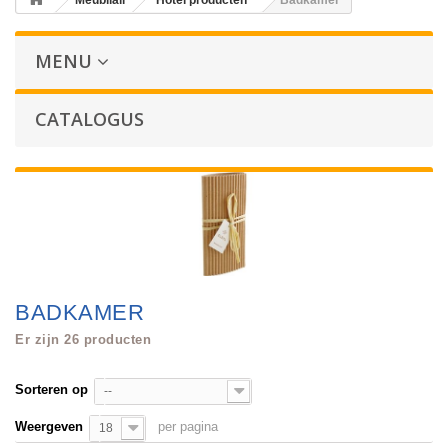
Meubilair
Hotel producten
Badkamer
MENU
CATALOGUS
BADKAMER
Er zijn 26 producten
Sorteren op
--
Weergeven
per pagina
18