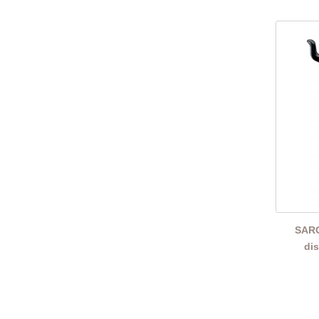
SARO
di