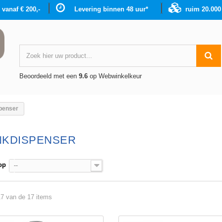
g vanaf € 200,-
Levering binnen 48 uur*
ruim 20.00
Beoordeeld met een
9.6
op Webwinkelkeur
penser
NKDISPENSER
op
--
17 van de 17 items