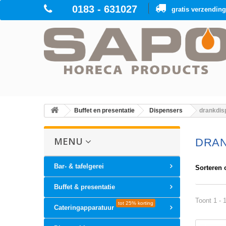
0183 - 631027
gratis verzendin
Buffet en presentatie
Dispensers
drankdis
MENU
DRA
Bar- & tafelgerei
Sorteren 
Buffet & presentatie
Toont 1 - 
tot 25% korting
Cateringapparatuur