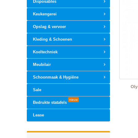
Disposables
Keukengerei
Opslag & vervoer
Kleding & Schoenen
Koeltechniek
Meubilair
Schoonmaak & Hygiëne
Oly
Sale
nieuw
Bedrukte statafels
Lease