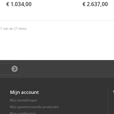
€ 1.034,00
€ 2.637,00
17 van de 17 items
Mijn account
Mijn bestellingen
Mijn geretourneerde producten
Mijn creditnota's