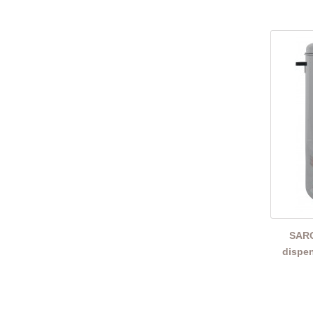
SARO
dispe