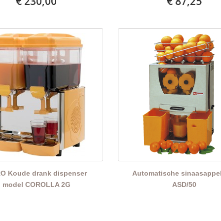
€ 230,00
€ 87,25
O Koude drank dispenser
Automatische sinaasappe
model COROLLA 2G
ASD/50