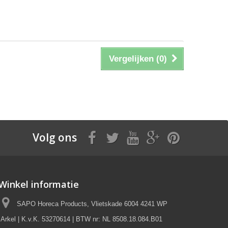
Vergelijken (
0
)
Volg ons
Winkel informatie
SAPO Horeca Products, Vlietskade 6004 4241 WP
Arkel | K.v.K. 53270614 | BTW nr: NL 8508.18.084.B01