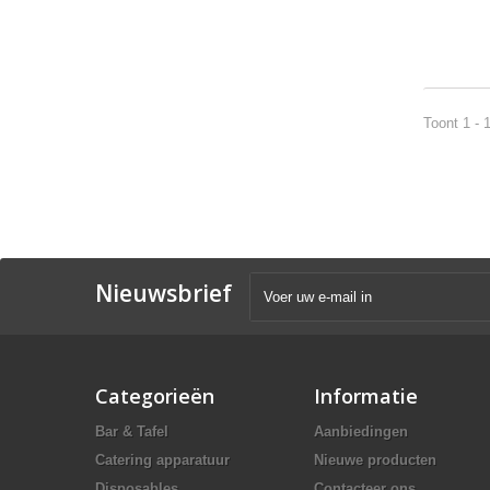
Toont 1 - 
Nieuwsbrief
Categorieën
Informatie
Bar & Tafel
Aanbiedingen
Catering apparatuur
Nieuwe producten
Disposables
Contacteer ons