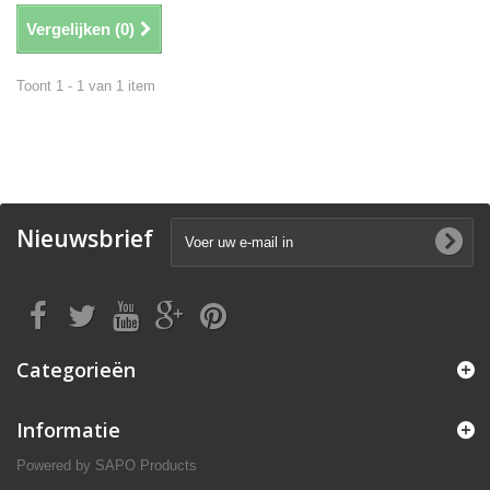
Vergelijken (
0
)
Toont 1 - 1 van 1 item
Nieuwsbrief
Categorieën
Informatie
Powered by
SAPO Products