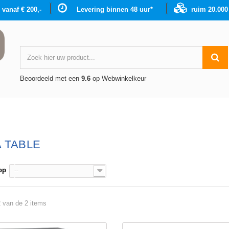
g vanaf € 200,-
Levering binnen 48 uur*
ruim 20.00
Beoordeeld met een
9.6
op Webwinkelkeur
A TABLE
op
--
2 van de 2 items