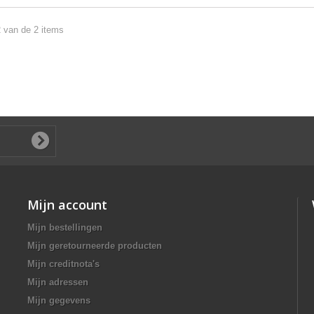
2 van de 2 items
Mijn account
Mijn bestellingen
Mijn geretourneerde producten
Mijn creditnota's
Mijn adressen
Mijn gegevens