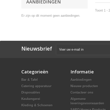
AANBIEDINGEN
Toont 1 - 
Er zijn op dit moment geen aanbiedingen.
Nieuwsbrief
Categorieën
Informatie
Bar & Tafel
Aanbiedingen
Catering apparatuur
Nieuwe producten
Disposables
Contacteer ons
Keukengerei
Algemene
leveringsvoorwaarden
Kleding & Schoenen
SAPO Horeca Products