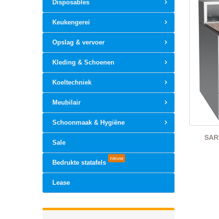
Disposables
Keukengerei
Opslag & vervoer
Kleding & Schoenen
Koeltechniek
Meubilair
Schoonmaak & Hygiëne
SARO
Sale
nieuw
Bedrukte statafels
Lease