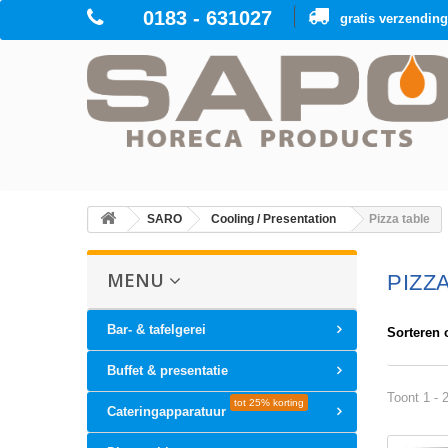
0183 - 631027
gratis verzendin
SARO
Cooling / Presentation
Pizza table
MENU
PIZZ
Bar- & tafelgerei
Sorteren 
Buffet & presentatie
Toont 1 - 
tot 25% korting
Cateringapparatuur