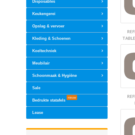
Disposables
Keukengerei
Opslag & vervoer
REF
TABLE
Kleding & Schoenen
Koeltechniek
Meubilair
Schoonmaak & Hygiëne
Sale
REF
nieuw
Bedrukte statafels
Lease