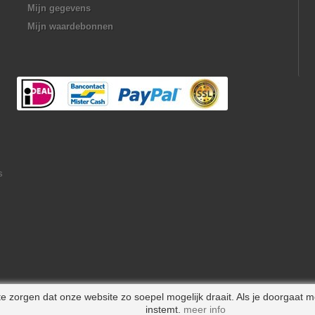
Mijn gegevens
Mijn waardebonnen
s
 zorgen dat onze website zo soepel mogelijk draait. Als je doorgaat m
instemt.
meer info