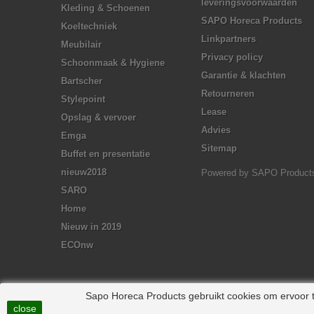
leveringsvoorwaarden
Kleding & Schoenen
SAPO Horeca Products
Koeltechniek
Linkpartners
Meubilair
Privacy policy
Schoonmaak & Hygiene
Garantie & klachten
Bartscher
Retourneren
Stylepoint
Lease
Opslag & vervoer
Advies
Emga
Sitemap
Buffet en presentatie
nieuw2018
Powered by
SAPO Product
SARO
Home
Nieuw in 2019
ECOnw
Sapo Horeca Products gebruikt cookies om ervoor te
close