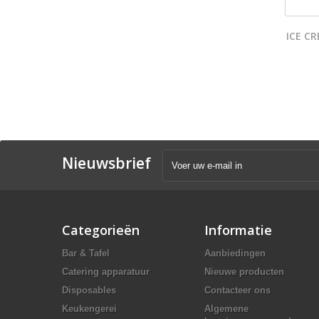
ICE C
Nieuwsbrief
Categorieën
Informatie
Bar & Tafel
Aanbiedingen
Catering apparatuur
Nieuwe producten
Disposables
Contacteer ons
Keukengerei
Algemene