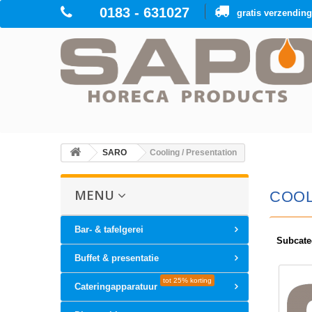
0183 - 631027
gratis verzendin
SARO
Cooling / Presentation
MENU
COOL
Bar- & tafelgerei
Subcate
Buffet & presentatie
tot 25% korting
Cateringapparatuur