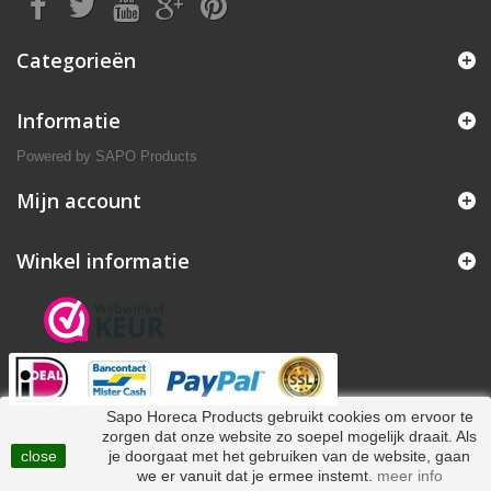
Categorieën
Informatie
Powered by
SAPO Products
Mijn account
Winkel informatie
Sapo Horeca Products gebruikt cookies om ervoor te
zorgen dat onze website zo soepel mogelijk draait. Als
close
je doorgaat met het gebruiken van de website, gaan
we er vanuit dat je ermee instemt.
meer info