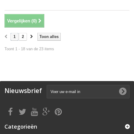
Vergelijken (
0
)
1
2
Toon alles
Toont 1 - 18 van de 23 items
Nieuwsbrief
Categorieën