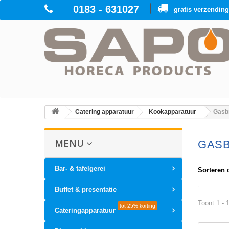
0183 - 631027
gratis verzendin
Catering apparatuur
Kookapparatuur
Gasb
MENU
GAS
Bar- & tafelgerei
Sorteren 
Buffet & presentatie
Toont 1 - 
tot 25% korting
Cateringapparatuur