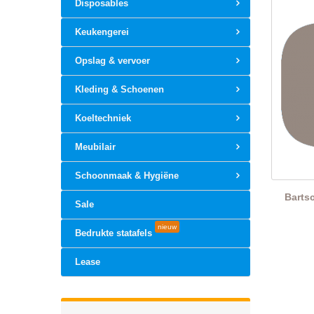
Disposables
Keukengerei
Opslag & vervoer
Kleding & Schoenen
Koeltechniek
Meubilair
Schoonmaak & Hygiëne
Barts
Sale
nieuw
Bedrukte statafels
Lease