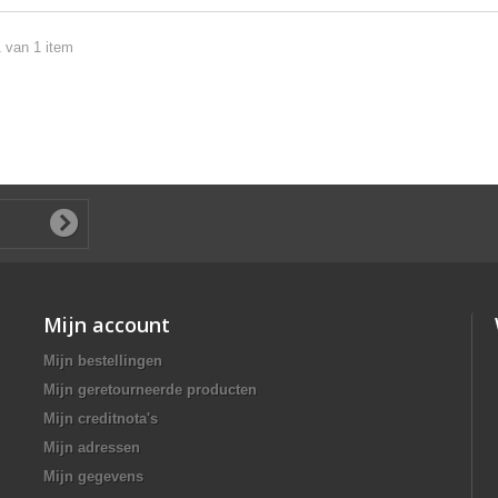
1 van 1 item
Mijn account
Mijn bestellingen
Mijn geretourneerde producten
Mijn creditnota's
Mijn adressen
Mijn gegevens