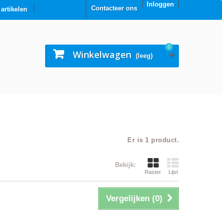
Inloggen
Contacteer ons
0 artikelen
0
Winkelwagen
(leeg)
Er is 1 product.
Bekijk:
Raster
Lijst
Vergelijken (
0
)