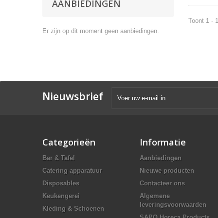
AANBIEDINGEN
Toont 1 - 
Er zijn op dit moment geen aanbiedingen.
Nieuwsbrief
Categorieën
Informatie
Bar & Tafel
Aanbiedingen
Catering apparatuur
Nieuwe producten
Disposables
Contacteer ons
Keukengerei
Algemene
leveringsvoorwaarden
Kleding & Schoenen
SAPO Horeca Products