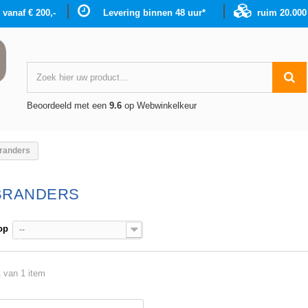
g vanaf € 200,-
Levering binnen 48 uur*
ruim 20.00
Beoordeeld met een
9.6
op Webwinkelkeur
randers
BRANDERS
op
--
1 van 1 item