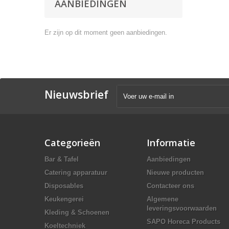
AANBIEDINGEN
Er zijn op dit moment geen aanbiedingen.
Nieuwsbrief
Categorieën
Informatie
Bar & Tafel
Aanbiedingen
Catering apparatuur
Nieuwe producten
Disposables
Contacteer ons
Keukengerei
Algemene
leveringsvoorwaarden
Kleding & Schoenen
SAPO Horeca Products
Koeltechniek