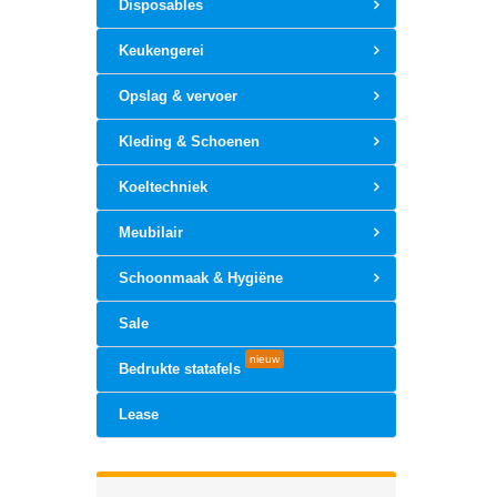
Disposables
Keukengerei
Opslag & vervoer
Kleding & Schoenen
Koeltechniek
Meubilair
Schoonmaak & Hygiëne
Sale
nieuw
Bedrukte statafels
Lease