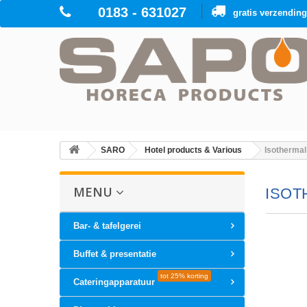
0183 - 631027
gratis verzendin
SARO
Hotel products & Various
Isothermal
MENU
ISOT
Bar- & tafelgerei
Buffet & presentatie
tot 25% korting
Cateringapparatuur