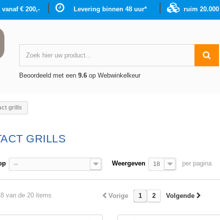
g vanaf € 200,-
Levering binnen 48 uur*
ruim 20.00
Beoordeeld met een
9.6
op Webwinkelkeur
ct grills
ACT GRILLS
op
Weergeven
per pagina
--
18
18 van de 20 items
Vorige
1
2
Volgende