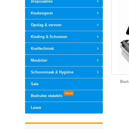
Disposables
Keukengerei
Opslag & vervoer
Kleding & Schoenen
Koeltechniek
Meubilair
Schoonmaak & Hygiëne
Bart
Sale
nieuw
Bedrukte statafels
Lease