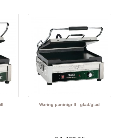
ll -
Waring paninigrill - glad/glad