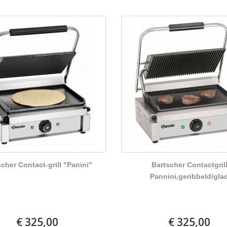
cher Contact-grill "Panini"
Bartscher Contactgril
Pannini,geribbeld/gla
€ 325,00
€ 325,00