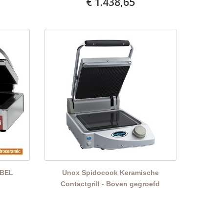
€ 1.438,65
BBEL
Unox Spidocook Keramische
h
Contactgrill - Boven gegroefd