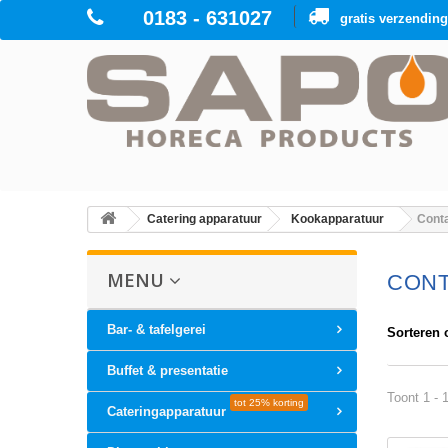
0183 - 631027
gratis verzendin
Catering apparatuur
Kookapparatuur
Conta
MENU
CONT
Bar- & tafelgerei
Sorteren 
Buffet & presentatie
Toont 1 - 
tot 25% korting
Cateringapparatuur