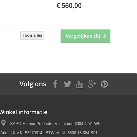
€ 560,00
Toon alles
Vergelijken (
0
)
Volg ons
Winkel informatie
SAPO Horeca Products, Vlietskade 6004 4241 WP
Arkel | K.v.K. 53270614 | BTW nr: NL 8508.18.084.B01