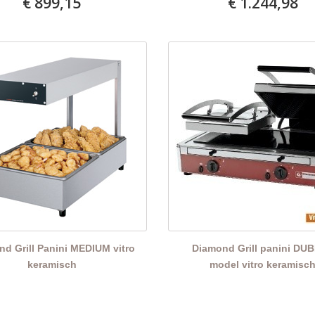
€ 899,15
€ 1.244,98
d Grill Panini MEDIUM vitro
Diamond Grill panini DU
keramisch
model vitro keramisc