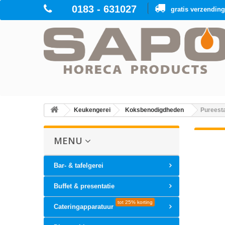
0183 - 631027
gratis verzendin
Keukengerei
Koksbenodigdheden
Pureest
MENU
Bar- & tafelgerei
Buffet & presentatie
tot 25% korting
Cateringapparatuur