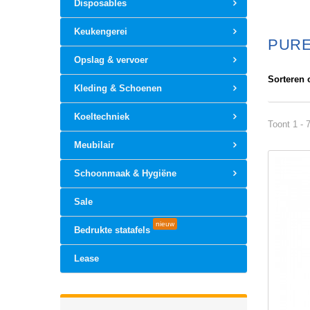
Disposables
Keukengerei
PURE
Opslag & vervoer
Sorteren 
Kleding & Schoenen
Koeltechniek
Toont 1 - 
Meubilair
Schoonmaak & Hygiëne
Sale
nieuw
Bedrukte statafels
Lease