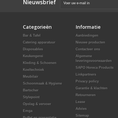
Nieuwsbrief
Categorieën
Informatie
Bar & Tafel
Aanbiedingen
Catering apparatuur
Nieuwe producten
Disposables
Contacteer ons
Keukengerei
Algemene
leveringsvoorwaarden
Kleding & Schoenen
SAPO Horeca Products
Koeltechniek
Linkpartners
Meubilair
Privacy policy
Schoonmaak & Hygiene
Garantie & klachten
Bartscher
Retourneren
Stylepoint
Lease
Opslag & vervoer
Advies
Emga
Sitemap
Buffet en presentatie