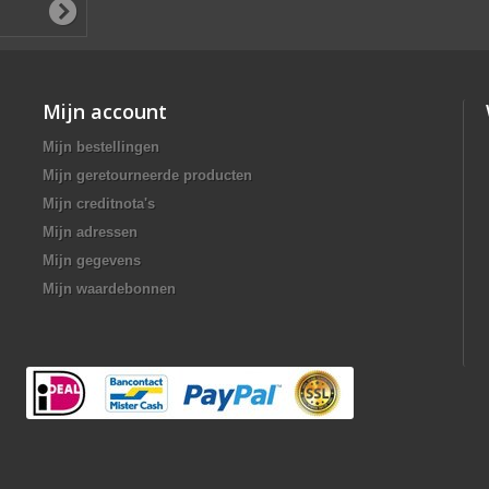
Mijn account
Mijn bestellingen
Mijn geretourneerde producten
Mijn creditnota's
Mijn adressen
Mijn gegevens
Mijn waardebonnen