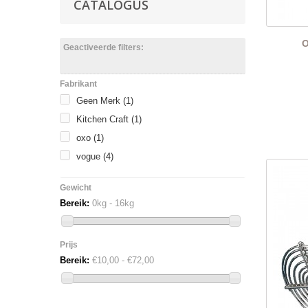
CATALOGUS
O
Geactiveerde filters:
Fabrikant
Geen Merk
(1)
Kitchen Craft
(1)
oxo
(1)
vogue
(4)
Gewicht
Bereik:
0kg - 16kg
Prijs
Bereik:
€10,00 - €72,00