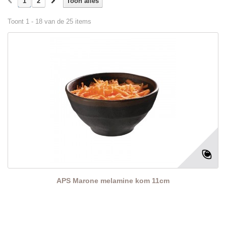
1
2
Toon alles
Toont 1 - 18 van de 25 items
APS Marone melamine kom 11cm