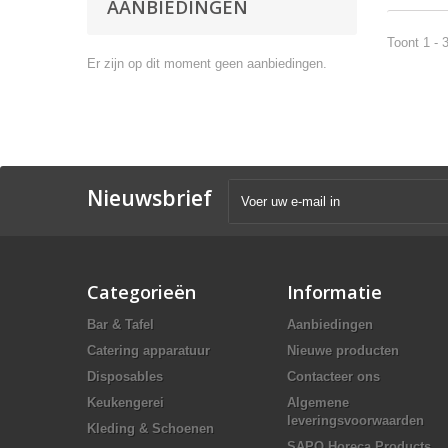
AANBIEDINGEN
Toont 1 - 
Er zijn op dit moment geen aanbiedingen.
Nieuwsbrief
Categorieën
Informatie
Bar & Tafel
Aanbiedingen
Catering apparatuur
Nieuwe producten
Disposables
Contacteer ons
Keukengerei
Algemene
leveringsvoorwaarden
Kleding & Schoenen
SAPO Horeca Products