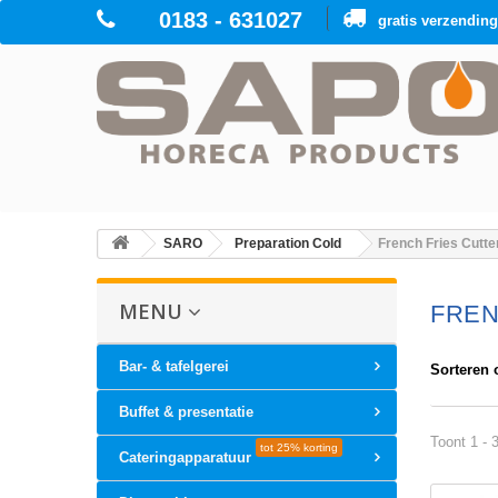
0183 - 631027
gratis verzendin
SARO
Preparation Cold
French Fries Cutte
MENU
FREN
Bar- & tafelgerei
Sorteren 
Buffet & presentatie
Toont 1 - 
tot 25% korting
Cateringapparatuur