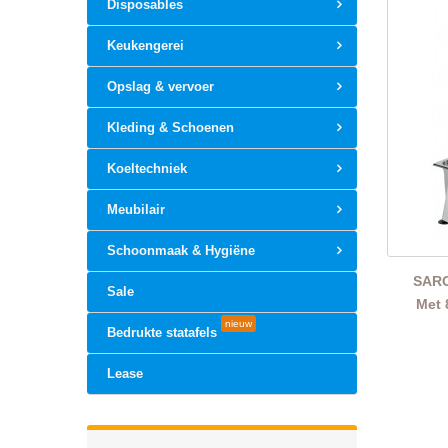
Disposables
Keukengerei
Opslag & vervoer
Kleding & Schoenen
Koeltechniek
Meubilair
Schoonmaak & Hygiëne
SARO
Sale
Met 
nieuw
Bedrukte statafels
Lease