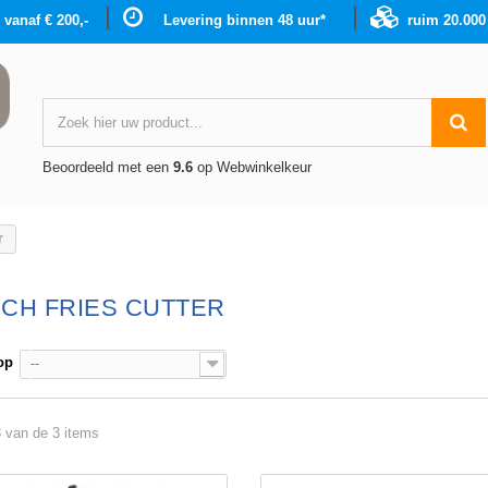
g vanaf € 200,-
Levering binnen 48 uur*
ruim 20.00
Beoordeeld met een
9.6
op Webwinkelkeur
r
CH FRIES CUTTER
op
--
3 van de 3 items