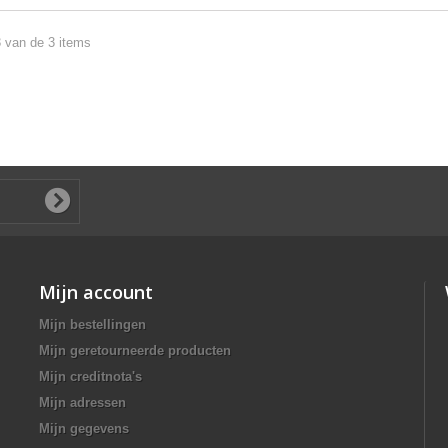
3 van de 3 items
Mijn account
Mijn bestellingen
Mijn geretourneerde producten
Mijn creditnota's
Mijn adressen
Mijn gegevens