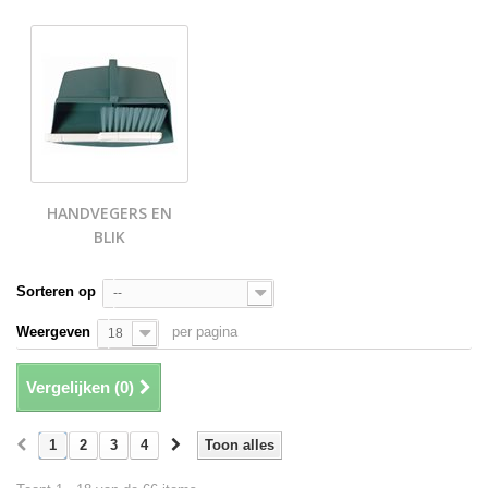
HANDVEGERS EN
BLIK
Sorteren op
--
Weergeven
per pagina
18
Vergelijken (
0
)
1
2
3
4
Toon alles