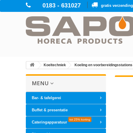
0183 - 631027
gratis verzendin
Koeltechniek
Koeling en voorbereidingsstations
MENU
Bar- & tafelgerei
Buffet & presentatie
tot 25% korting
Cateringapparatuur