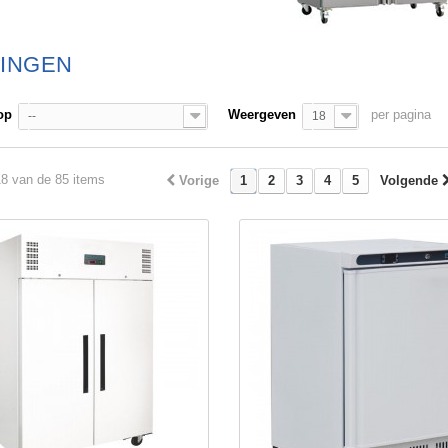
LINGEN
op
Weergeven
per pagina
--
18
18 van de 85 items
Vorige
1
2
3
4
5
Volgende