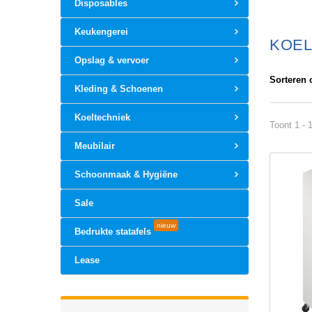
Disposables
Keukengerei
KOE
Opslag & vervoer
Sorteren 
Kleding & Schoenen
Koeltechniek
Toont 1 - 
Meubilair
Schoonmaak & Hygiëne
Sale
nieuw
Bedrukte statafels
Lease