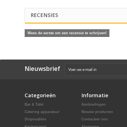
RECENSIES
Wees de eerste om een recensie te schrijven!
Nieuwsbrief
Categorieën
Informatie
Bar & Tafel
Aanbiedingen
Catering apparatuur
Nieuwe producten
Disposables
Contacteer ons
Keukengerei
Algemene