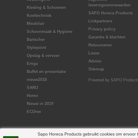
leveringsvoorwaarden
Kleding & Schoenen
SAPO Horeca Products
Koeltechniek
Linkpartners
Meubilair
Privacy policy
Schoonmaak & Hygiene
Garantie & klachten
Bartscher
Retourneren
Stylepoint
Lease
Opslag & vervoer
Advies
Emga
Sitemap
Buffet en presentatie
nieuw2018
Powered by
SAPO Product
SARO
Home
Nieuw in 2019
ECOnw
Sapo Horeca Products gebruikt cookies om ervoor te