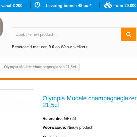
g vanaf € 200,-
Levering binnen 48 uur*
ruim 20.00
Beoordeeld met een
9.6
op Webwinkelkeur
Olympia Modale champagneglazen 21,5cl
Olympia Modale champagneglaze
21,5cl
Referentie:
GF728
Voorwaarde:
Nieuw product