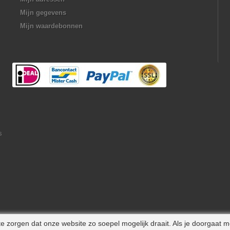
Mijn gegevens
Mijn waardebonnen
s
 zorgen dat onze website zo soepel mogelijk draait. Als je doorgaat m