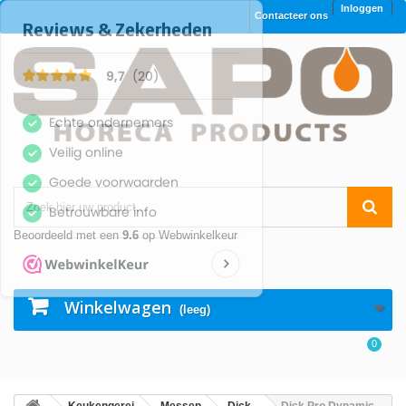
Inloggen
Contacteer ons
Beoordeeld met een
9.6
op Webwinkelkeur
Winkelwagen
(leeg)
0