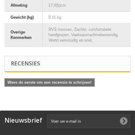
Afmeting
17,8(b)cm
Gewicht (kg)
0.11 kg
RVS messen, Zachte, comfortabele
Overige
handgrepen, Vaatwasmachinebestendig,
Kenmerken
Werkt eenvoudig en snel,
RECENSIES
Wees de eerste om een recensie te schrijven!
Nieuwsbrief