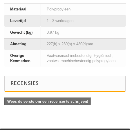
Materiaal
Polypropyleen
Levertijd
1 - 3 werkdagen
Gewicht (kg)
0.97 kg
Afmeting
227(h) x 230(b) x 480(d)mm
Overige
Vaatwasmachinebestendig, Hygiënisch,
Kenmerken
vaatwasmachinebestendig polypropyleen,
RECENSIES
Wees de eerste om een recensie te schrijven!