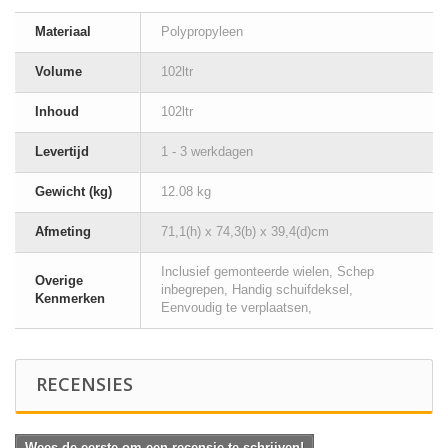
Materiaal
Polypropyleen
Volume
102ltr
Inhoud
102ltr
Levertijd
1 - 3 werkdagen
Gewicht (kg)
12.08 kg
Afmeting
71,1(h) x 74,3(b) x 39,4(d)cm
Inclusief gemonteerde wielen, Schep
Overige
inbegrepen, Handig schuifdeksel,
Kenmerken
Eenvoudig te verplaatsen,
RECENSIES
Wees de eerste om een recensie te schrijven!