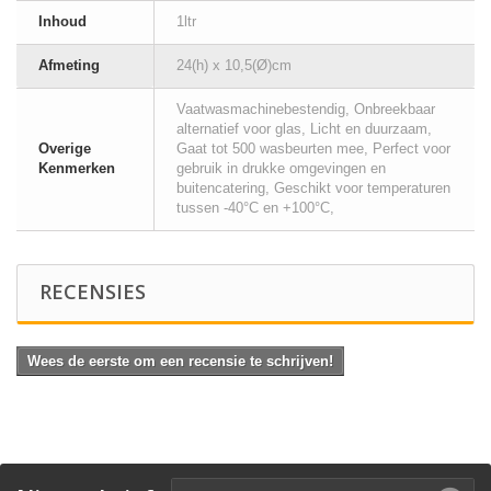
Inhoud
1ltr
Afmeting
24(h) x 10,5(Ø)cm
Vaatwasmachinebestendig, Onbreekbaar
alternatief voor glas, Licht en duurzaam,
Overige
Gaat tot 500 wasbeurten mee, Perfect voor
Kenmerken
gebruik in drukke omgevingen en
buitencatering, Geschikt voor temperaturen
tussen -40°C en +100°C,
RECENSIES
Wees de eerste om een recensie te schrijven!