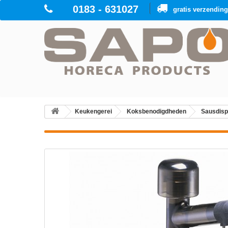
0183 - 631027
gratis verzendin
Keukengerei
Koksbenodigdheden
Sausdis