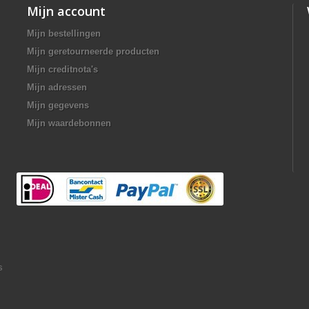
Mijn account
Mijn bestellingen
Mijn geretourneerde producten
Mijn creditnota's
Mijn adressen
Mijn gegevens
Mijn waardebonnen
s