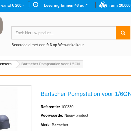
g vanaf € 200,-
Levering binnen 48 uur*
ruim 20.00
Beoordeeld met een
9.6
op Webwinkelkeur
pensers
Bartscher Pompstation voor 1/6GN
Bartscher Pompstation voor 1/6G
Referentie:
100330
Voorwaarde:
Nieuw product
Merk:
Bartscher