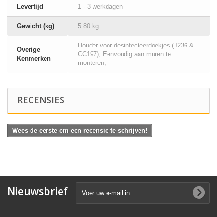
Levertijd
1 - 3 werkdagen
Gewicht (kg)
5.80 kg
Houder voor desinfecteerdoekjes (J236 &
Overige
CC197), Eenvoudig aan muren te
Kenmerken
monteren,
RECENSIES
Wees de eerste om een recensie te schrijven!
Nieuwsbrief