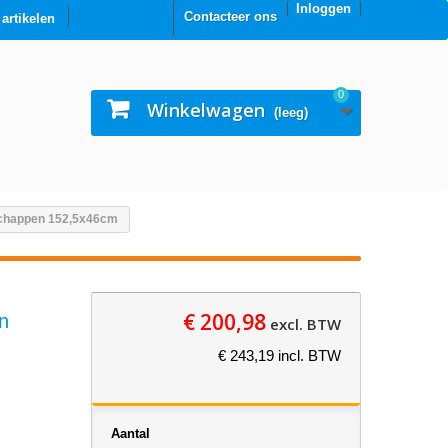
Inloggen
Contacteer ons
0 artikelen
0
Winkelwagen
(leeg)
schappen 152,5x46cm
€ 200,98
n
excl. BTW
€ 243,19 incl. BTW
Aantal