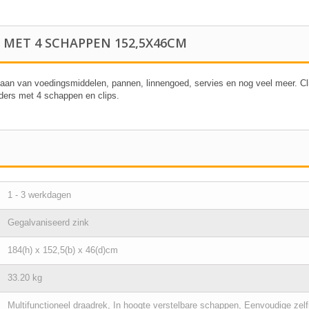
MET 4 SCHAPPEN 152,5X46CM
laan van voedingsmiddelen, pannen, linnengoed, servies en nog veel meer. Cl
ders met 4 schappen en clips.
1 - 3 werkdagen
Gegalvaniseerd zink
184(h) x 152,5(b) x 46(d)cm
33.20 kg
Multifunctioneel draadrek, In hoogte verstelbare schappen, Eenvoudige zel