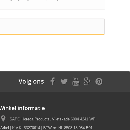
Volg ons
Winkel informatie
SAPO Horeca Products, Vlietskade 6004 4241 WP
Arkel | K.v.K. 53270614 | BTW nr: NL 8508.18.084.B01