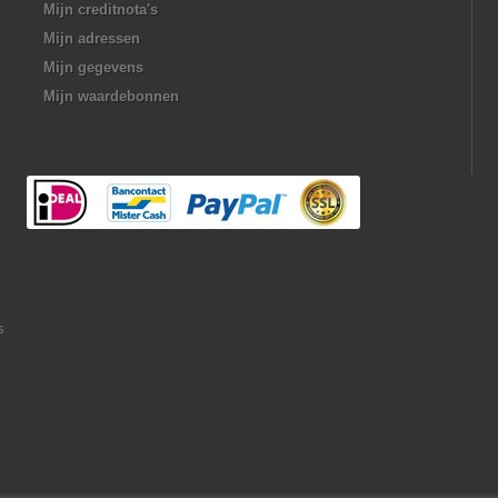
Mijn creditnota's
Mijn adressen
Mijn gegevens
Mijn waardebonnen
s