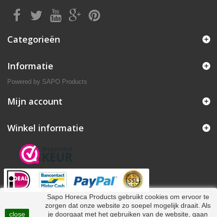
Categorieën
Informatie
Powered by
SAPO Products
Mijn account
Winkel informatie
Sapo Horeca Products gebruikt cookies om ervoor te
zorgen dat onze website zo soepel mogelijk draait. Als
close
je doorgaat met het gebruiken van de website, gaan