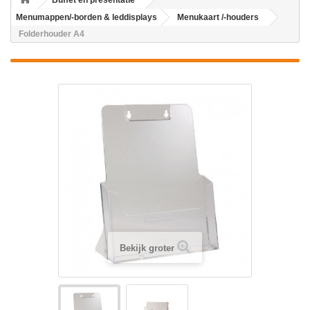
Buffet en presentatie
Menumappen/-borden & leddisplays
Menukaart /-houders
Folderhouder A4
Bekijk groter