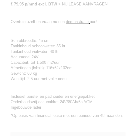
€ 79,95 p/mnd excl. BTW
> NU LEASE AANVRAGEN
Demonstratie van de ICE i18B?
Overtuig uzelf en vraag nu een
demonstratie
aan!
Kenmerken:
Schrobbreedte: 45 cm
Tankinhoud schoonwater: 35 ltr
Tankinhoud vuilwater: 40 ltr
Accumodel 24V
Capaciteit: tot 1.500 m2/uur
Afmetingen (lxbxh): 116x52x102cm
Gewicht: 63 kg
Werktijd: 2,5 uur met volle accu
Standaard accessoires:
Inclusief borstel en padhouder en energiepakket
Onderhoudsvrij accupakket 24V/80Ah/5h AGM
Ingebouwde lader
*Op basis van financial lease met een periode van 48 maanden.