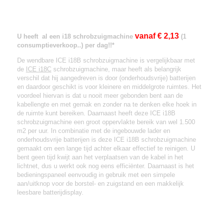
Snoerloos reinigen met de ICE
i18B.
vanaf € 2,13
U heeft al een i18 schrobzuigmachine
(1
consumptieverkoop..) per dag!!*
De wendbare ICE i18B schrobzuigmachine is vergelijkbaar met
de
ICE i18C
schrobzuigmachine, maar heeft als belangrijk
verschil dat hij aangedreven is door (onderhoudsvrije) batterijen
en daardoor geschikt is voor kleinere en middelgrote ruimtes. Het
voordeel hiervan is dat u nooit meer gebonden bent aan de
kabellengte en met gemak en zonder na te denken elke hoek in
de ruimte kunt bereiken. Daarnaast heeft deze ICE i18B
schrobzuigmachine een groot oppervlakte bereik van wel 1.500
m2 per uur. In combinatie met de ingebouwde lader en
onderhoudsvrije batterijen is deze ICE i18B schrobzuigmachine
gemaakt om een lange tijd achter elkaar effectief te reinigen. U
bent geen tijd kwijt aan het verplaatsen van de kabel in het
lichtnet, dus u werkt ook nog eens efficiënter. Daarnaast is het
bedieningspaneel eenvoudig in gebruik met een simpele
aan/uitknop voor de borstel- en zuigstand en een makkelijk
leesbare batterijdisplay.
Een ongeëvenaard resultaat met