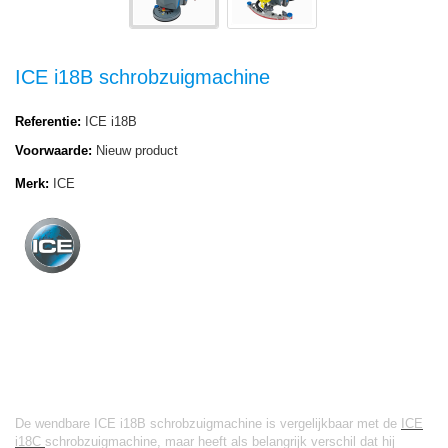
ICE i18B schrobzuigmachine
Referentie:
ICE i18B
Voorwaarde:
Nieuw product
Merk:
ICE
ICE i18B schrobzuigmachine
Snoerloos reinigen met de ICE
i18B.
De wendbare ICE i18B schrobzuigmachine is vergelijkbaar met de
ICE
i18C
schrobzuigmachine, maar heeft als belangrijk verschil dat hij