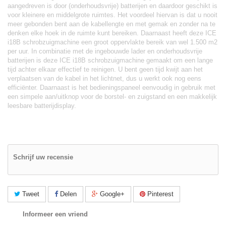
aangedreven is door (onderhoudsvrije) batterijen en daardoor geschikt is
voor kleinere en middelgrote ruimtes. Het voordeel hiervan is dat u nooit
meer gebonden bent aan de kabellengte en met gemak en zonder na te
denken elke hoek in de ruimte kunt bereiken. Daarnaast heeft deze ICE
i18B schrobzuigmachine een groot oppervlakte bereik van wel 1.500 m2
per uur. In combinatie met de ingebouwde lader en onderhoudsvrije
batterijen is deze ICE i18B schrobzuigmachine gemaakt om een lange
tijd achter elkaar effectief te reinigen. U bent geen tijd kwijt aan het
verplaatsen van de kabel in het lichtnet, dus u werkt ook nog eens
efficiënter. Daarnaast is het bedieningspaneel eenvoudig in gebruik met
een simpele aan/uitknop voor de borstel- en zuigstand en een makkelijk
leesbare batterijdisplay.
Schrijf uw recensie
Tweet
Delen
Google+
Pinterest
Informeer een vriend