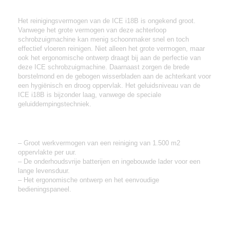
de ICE i18B schrobzuigmachine
Het reinigingsvermogen van de ICE i18B is ongekend groot.
Vanwege het grote vermogen van deze achterloop
schrobzuigmachine kan menig schoonmaker snel en toch
effectief vloeren reinigen. Niet alleen het grote vermogen, maar
ook het ergonomische ontwerp draagt bij aan de perfectie van
deze ICE schrobzuigmachine. Daarnaast zorgen de brede
borstelmond en de gebogen wisserbladen aan de achterkant voor
een hygiënisch en droog oppervlak. Het geluidsniveau van de
ICE i18B is bijzonder laag, vanwege de speciale
geluiddempingstechniek.
De belangrijkste eigenschappen van de ICE
i18B schrobzuigmachine zijn:
– Groot werkvermogen van een reiniging van 1.500 m2
oppervlakte per uur.
– De onderhoudsvrije batterijen en ingebouwde lader voor een
lange levensduur.
– Het ergonomische ontwerp en het eenvoudige
bedieningspaneel.
Wilt u deze ICE i18B schrobmachine leasen?
Financial lease ICE i18B op basis van 36 maanden :