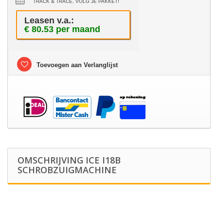
TRACK & TRACE, VOLG JE PAKKET!
Leasen v.a.:
€ 80.53 per maand
Toevoegen aan Verlanglijst
OMSCHRIJVING ICE I18B
SCHROBZUIGMACHINE
ICE i18B schrobzuigmachine