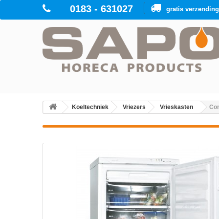
0183 - 631027
gratis verzendin
Koeltechniek
Vriezers
Vrieskasten
Com