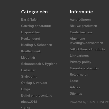
Categorieën
Informatie
Bar & Tafel
Aanbiedingen
Catering apparatuur
Nieuwe producten
Disposables
Contacteer ons
Keukengerei
Algemene
leveringsvoorwaarden
Kleding & Schoenen
SAPO Horeca Products
Koeltechniek
Linkpartners
Meubilair
Privacy policy
Schoonmaak & Hygiene
Garantie & klachten
Bartscher
Retourneren
Stylepoint
Lease
Opslag & vervoer
Advies
Emga
Sitemap
Buffet en presentatie
nieuw2018
Powered by
SAPO Product
SARO