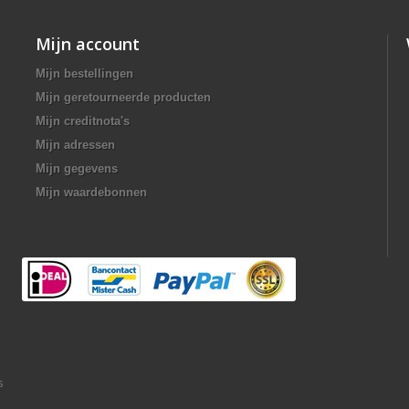
Mijn account
Mijn bestellingen
Mijn geretourneerde producten
Mijn creditnota's
Mijn adressen
Mijn gegevens
Mijn waardebonnen
s