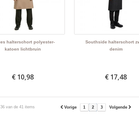
es halterschort polyester-
Southside halterschort z
katoen lichtbruin
denim
€ 10,98
€ 17,48
 36 van de 41 items
Vorige
1
2
3
Volgende