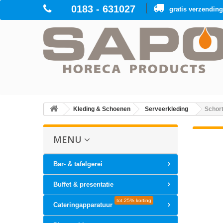
0183 - 631027
gratis verzendin
Kleding & Schoenen
Serveerkleding
Schor
MENU
Bar- & tafelgerei
Buffet & presentatie
tot 25% korting
Cateringapparatuur