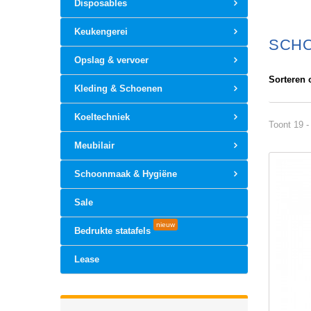
Disposables
Keukengerei
SCH
Opslag & vervoer
Sorteren 
Kleding & Schoenen
Koeltechniek
Toont 19 -
Meubilair
Schoonmaak & Hygiëne
Sale
nieuw
Bedrukte statafels
Lease