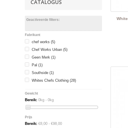
CATALOGUS
White
Geactiveerde filters:
Fabrikant
chef works
(5)
Chef Works Urban
(5)
Geen Merk
(1)
Pal
(1)
Southside
(1)
Whites Chefs Clothing
(28)
Gewicht
Bereik:
0kg - 0kg
Prijs
Bereik:
€8,00 - €98,00