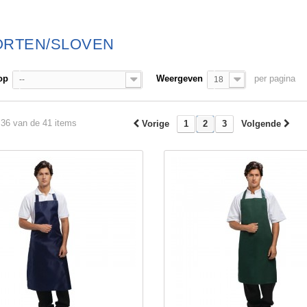
ORTEN/SLOVEN
op
Weergeven
per pagina
--
18
 36 van de 41 items
Vorige
1
2
3
Volgende