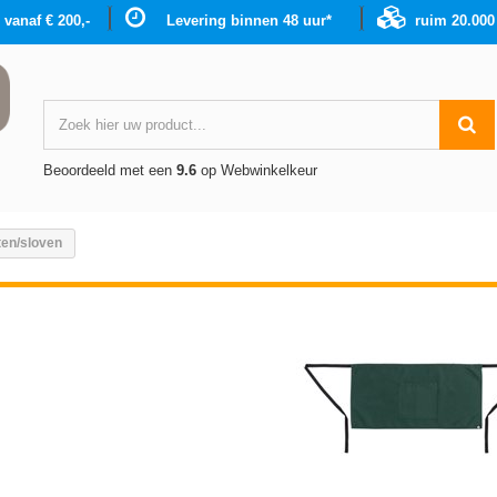
g vanaf € 200,-
Levering binnen 48 uur*
ruim 20.00
Beoordeeld met een
9.6
op Webwinkelkeur
ten/sloven